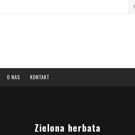
Szu
i o tematyce sportu, zdrowi
O NAS
KONTAKT
Zielona herbata