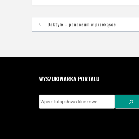
Nawigacja
Daktyle – panaceum w przekąsce
wpisu
WYSZUKIWARKA PORTALU
Szukaj