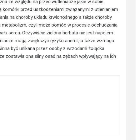
żna ze względu na przeciwutleniacze jakie w sobie
ią komórki przed uszkodzeniami związanymi z utlenianiem
ania na choroby układu krwionośnego a także choroby
 metabolizm, czyli może pomóc w procesie odchudzania
awału serca. Oczywiście zielona herbata nie jest napojem
eniacze mogą zwiększyć ryzyko anemii, a także wzmaga
inna być unikana przez osoby z wrzodami żołądka.
że zostawia ona silny osad na zębach wpływający na ich