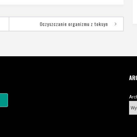
Oczyszczanie organizmu z toksyn
AR
Arc