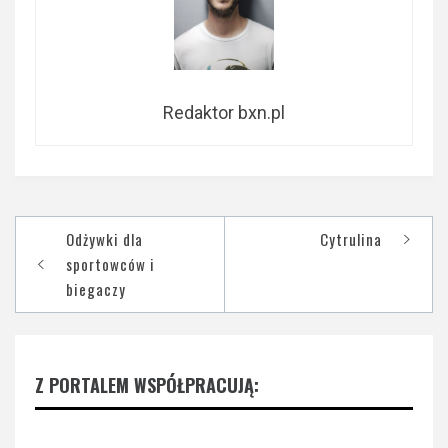
Redaktor bxn.pl
Nawigacja
Odżywki dla
Cytrulina
wpisu
sportowców i
biegaczy
Z PORTALEM WSPÓŁPRACUJĄ: