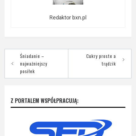
Redaktor bxn.pl
Nawigacja
Śniadanie –
Cukry proste a
wpisu
najważniejszy
trądzik
posiłek
Z PORTALEM WSPÓŁPRACUJĄ: