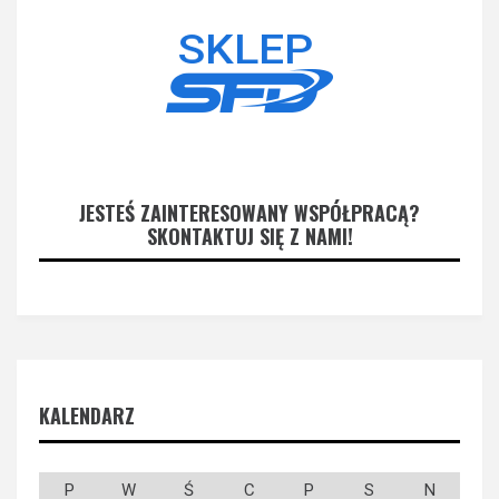
JESTEŚ ZAINTERESOWANY WSPÓŁPRACĄ?
SKONTAKTUJ SIĘ Z NAMI!
KALENDARZ
P
W
Ś
C
P
S
N